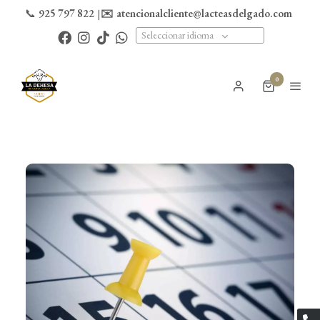
📞
925 797 822
|
✉️
atencionalcliente@lacteasdelgado.com
Seleccionar idioma
0