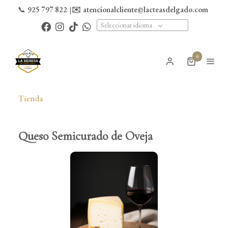
📞
925 797 822
|
✉️
atencionalcliente@lacteasdelgado.com
Seleccionar idioma
0
Tienda
Queso Semicurado de Oveja